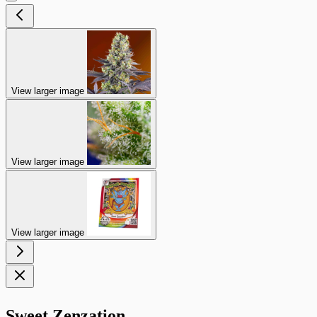
View larger image
View larger image
View larger image
Sweet Zenzation