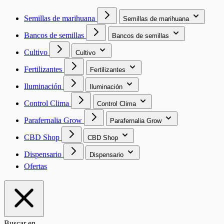
Semillas de marihuana
Semillas de marihuana
Bancos de semillas
Bancos de semillas
Cultivo
Cultivo
Fertilizantes
Fertilizantes
Iluminación
Iluminación
Control Clima
Control Clima
Parafernalia Grow
Parafernalia Grow
CBD Shop
CBD Shop
Dispensario
Dispensario
Ofertas
Buscar en