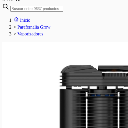
Inicio
>
Parafernalia Grow
>
Vaporizadores