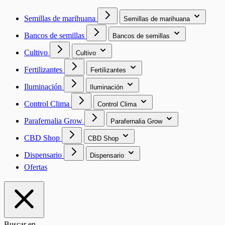
Semillas de marihuana
Semillas de marihuana
Bancos de semillas
Bancos de semillas
Cultivo
Cultivo
Fertilizantes
Fertilizantes
Iluminación
Iluminación
Control Clima
Control Clima
Parafernalia Grow
Parafernalia Grow
CBD Shop
CBD Shop
Dispensario
Dispensario
Ofertas
Buscar en