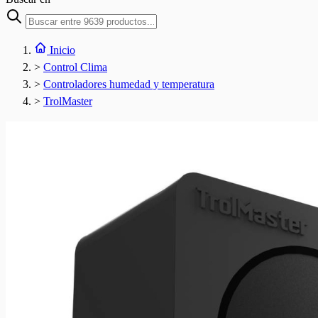
Inicio
>
Control Clima
>
Controladores humedad y temperatura
>
TrolMaster