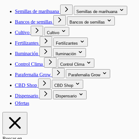
Semillas de marihuana
Semillas de marihuana
Bancos de semillas
Bancos de semillas
Cultivo
Cultivo
Fertilizantes
Fertilizantes
Iluminación
Iluminación
Control Clima
Control Clima
Parafernalia Grow
Parafernalia Grow
CBD Shop
CBD Shop
Dispensario
Dispensario
Ofertas
Buscar en