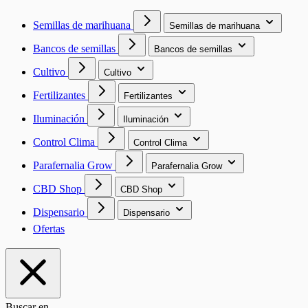
Semillas de marihuana
Semillas de marihuana
Bancos de semillas
Bancos de semillas
Cultivo
Cultivo
Fertilizantes
Fertilizantes
Iluminación
Iluminación
Control Clima
Control Clima
Parafernalia Grow
Parafernalia Grow
CBD Shop
CBD Shop
Dispensario
Dispensario
Ofertas
Buscar en