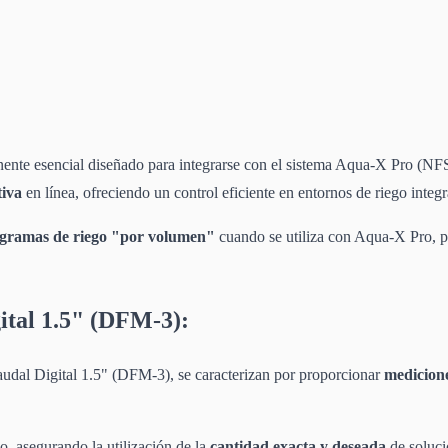
te esencial diseñado para integrarse con el sistema Aqua-X Pro (NFS-
tiva
en línea, ofreciendo un control eficiente en entornos de riego integ
ogramas de riego "por volumen"
cuando se utiliza con Aqua-X Pro, pe
ital 1.5" (DFM-3):
Caudal Digital 1.5" (DFM-3), se caracterizan por proporcionar
medicion
, asegurando la utilización de la
cantidad exacta y deseada
de soluci