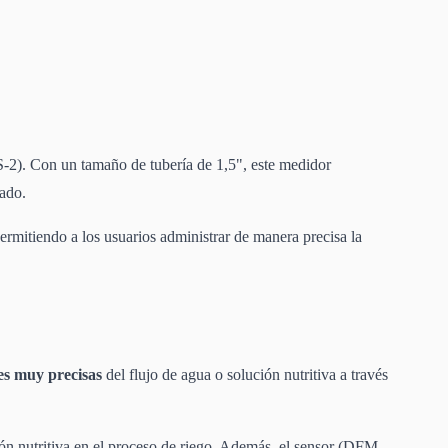
2). Con un tamaño de tubería de 1,5", este medidor
rado.
rmitiendo a los usuarios administrar de manera precisa la
es muy precisas
del flujo de agua o solución nutritiva
a través
ón nutritiva en el proceso de riego. Además, el sensor (DFM-