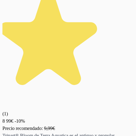
(
1
)
8
99€
-10%
Precio recomendado:
9,99€
Tripart® Bloom de Terra Aquatica es el antiguo y propular