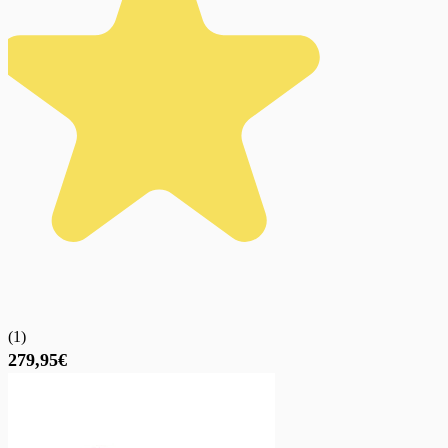
(
1
)
279,95€