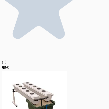
(
1
)
95€