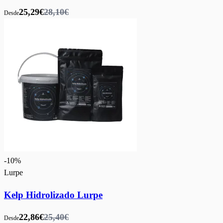
25,29€
28,10€
Desde
-
10
%
Lurpe
Kelp Hidrolizado Lurpe
22,86€
25,40€
Desde