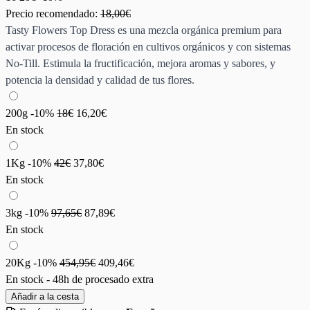
Precio recomendado:
18,00€
Tasty Flowers Top Dress es una mezcla orgánica premium para
activar procesos de floración en cultivos orgánicos y con sistemas
No‑Till. Estimula la fructificación, mejora aromas y sabores, y
potencia la densidad y calidad de tus flores.
200g
-10%
18€
16,20€
En stock
1Kg
-10%
42€
37,80€
En stock
3kg
-10%
97,65€
87,89€
En stock
20Kg
-10%
454,95€
409,46€
En stock - 48h de procesado extra
Añadir a la cesta