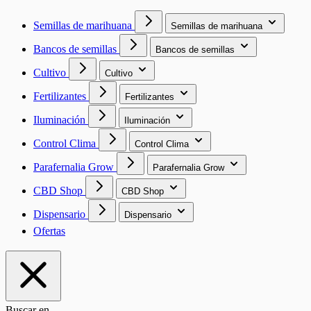
Semillas de marihuana
Semillas de marihuana
Bancos de semillas
Bancos de semillas
Cultivo
Cultivo
Fertilizantes
Fertilizantes
Iluminación
Iluminación
Control Clima
Control Clima
Parafernalia Grow
Parafernalia Grow
CBD Shop
CBD Shop
Dispensario
Dispensario
Ofertas
Buscar en