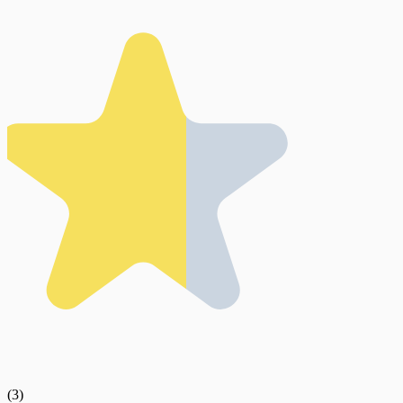
(
3
)