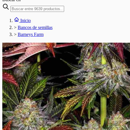
Inicio
>
Bancos de semillas
>
Barneys Farm