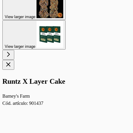
View larger image
View larger image
Runtz X Layer Cake
Barney's Farm
Cód. artículo:
901437