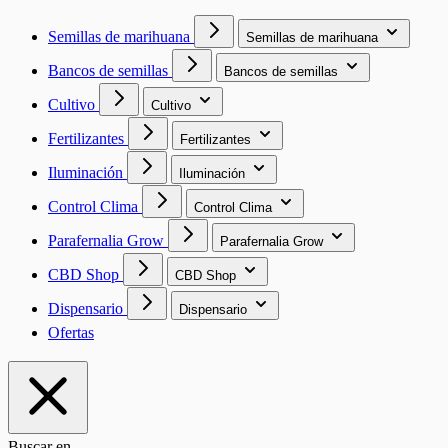
Semillas de marihuana
Semillas de marihuana
Bancos de semillas
Bancos de semillas
Cultivo
Cultivo
Fertilizantes
Fertilizantes
Iluminación
Iluminación
Control Clima
Control Clima
Parafernalia Grow
Parafernalia Grow
CBD Shop
CBD Shop
Dispensario
Dispensario
Ofertas
Buscar en