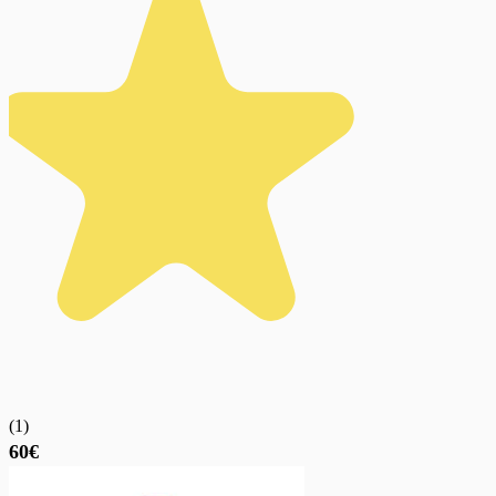
(
1
)
60€