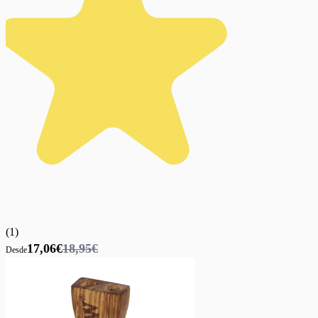
(
1
)
17,06€
18,95€
Desde