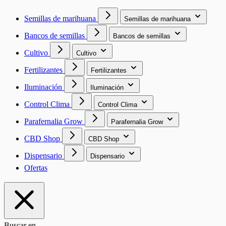
Semillas de marihuana
Semillas de marihuana
Bancos de semillas
Bancos de semillas
Cultivo
Cultivo
Fertilizantes
Fertilizantes
Iluminación
Iluminación
Control Clima
Control Clima
Parafernalia Grow
Parafernalia Grow
CBD Shop
CBD Shop
Dispensario
Dispensario
Ofertas
Buscar en