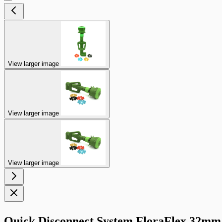
View larger image
View larger image
View larger image
Quick Disconnect System FloraFlex 32mm