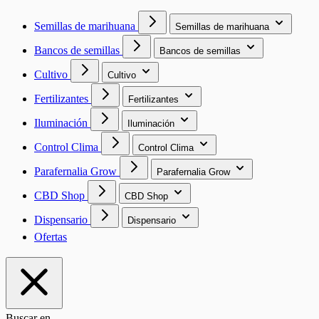
Semillas de marihuana
Semillas de marihuana
Bancos de semillas
Bancos de semillas
Cultivo
Cultivo
Fertilizantes
Fertilizantes
Iluminación
Iluminación
Control Clima
Control Clima
Parafernalia Grow
Parafernalia Grow
CBD Shop
CBD Shop
Dispensario
Dispensario
Ofertas
Buscar en