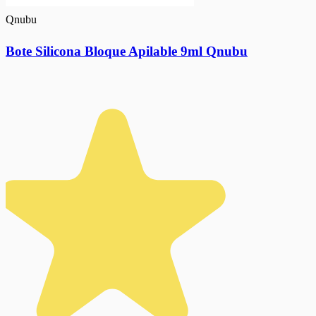
Qnubu
Bote Silicona Bloque Apilable 9ml Qnubu