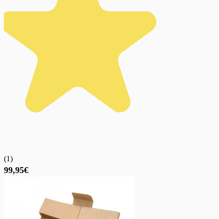
(
1
)
99,95€