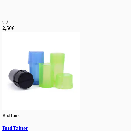
(
1
)
2,50€
BudTainer
BudTainer