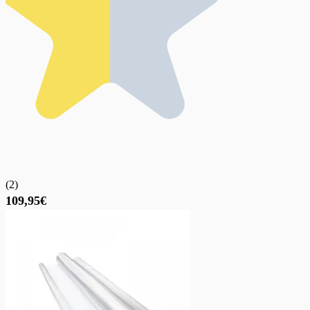
(
2
)
109,95€