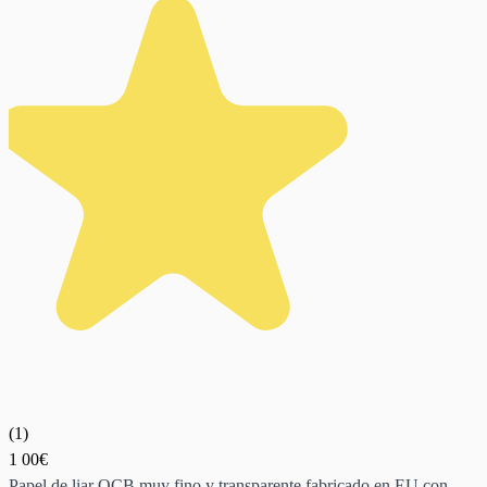
(
1
)
1
00€
Papel de liar OCB muy fino y transparente fabricado en EU con