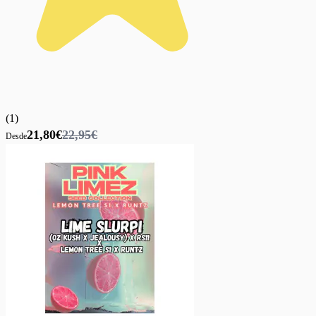
(
1
)
21,80€
22,95€
Desde