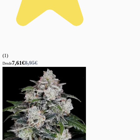
(
1
)
7,61€
8,95€
Desde