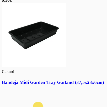
9,50€
Garland
Bandeja Midi Garden Tray Garland (37,5x23x6cm)