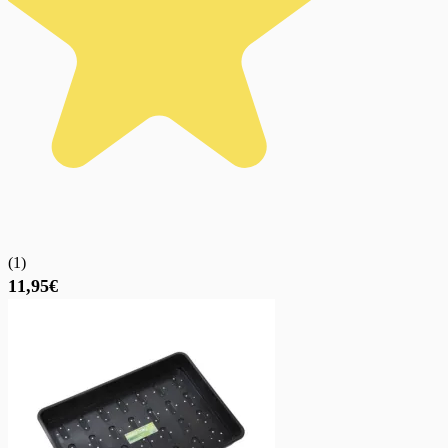
(
1
)
11,95€