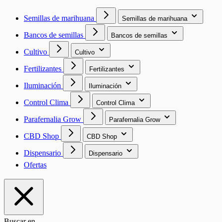
Semillas de marihuana
Semillas de marihuana
Bancos de semillas
Bancos de semillas
Cultivo
Cultivo
Fertilizantes
Fertilizantes
Iluminación
Iluminación
Control Clima
Control Clima
Parafernalia Grow
Parafernalia Grow
CBD Shop
CBD Shop
Dispensario
Dispensario
Ofertas
Buscar en