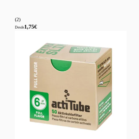
(
2
)
1,75€
Desde