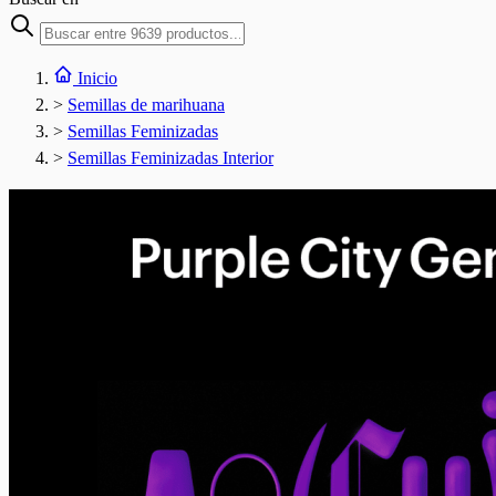
Inicio
>
Semillas de marihuana
>
Semillas Feminizadas
>
Semillas Feminizadas Interior