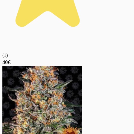
(
1
)
40€