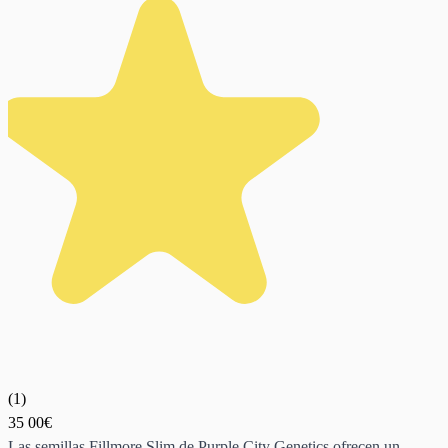
(
1
)
35
00€
Las semillas Fillmore Slim de Purple City Genetics ofrecen un