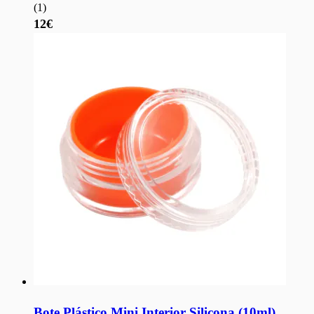
(
1
)
12€
Bote Plástico Mini Interior Silicona (10ml)