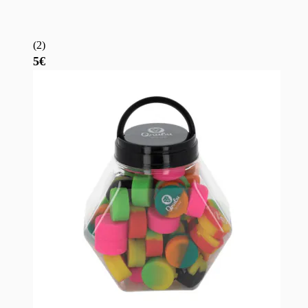
(
2
)
5€