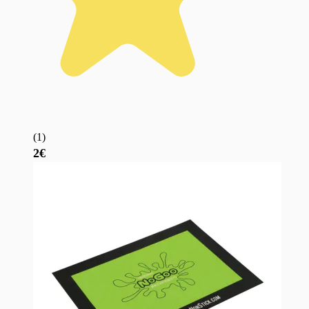
(
1
)
2€