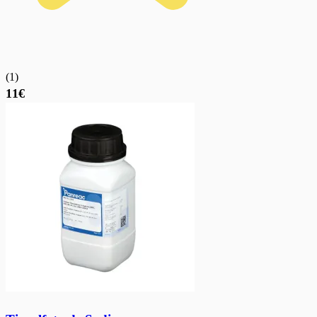
(
1
)
11€