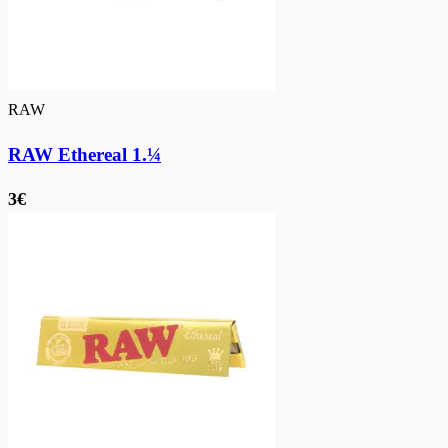
RAW
RAW Ethereal 1.¼
3€