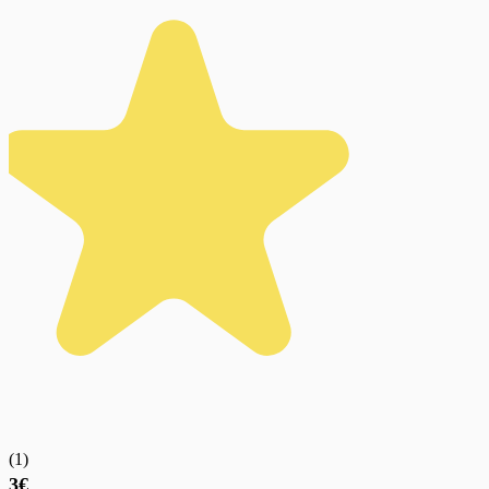
(
1
)
3€