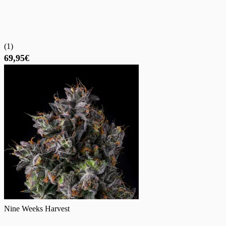
(
1
)
69,95€
Nine Weeks Harvest