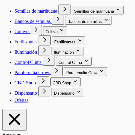
Semillas de marihuana
Semillas de marihuana
Bancos de semillas
Bancos de semillas
Cultivo
Cultivo
Fertilizantes
Fertilizantes
Iluminación
Iluminación
Control Clima
Control Clima
Parafernalia Grow
Parafernalia Grow
CBD Shop
CBD Shop
Dispensario
Dispensario
Ofertas
Buscar en