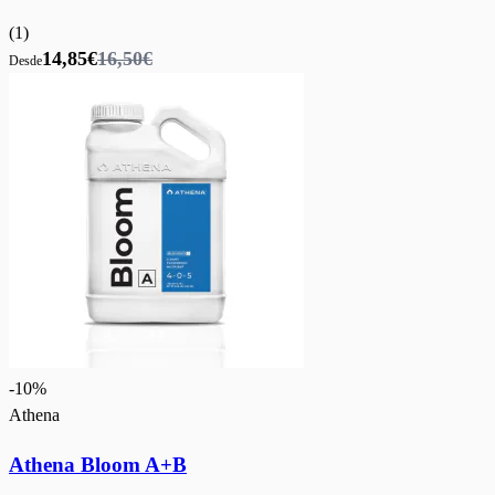
(
1
)
14,85€
16,50€
Desde
-
10
%
Athena
Athena Bloom A+B