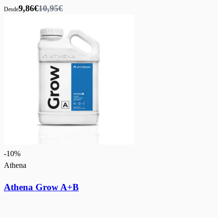
9,86€
10,95€
Desde
-
10
%
Athena
Athena Grow A+B