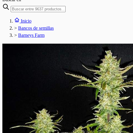
Inicio
>
Bancos de semillas
>
Barneys Farm