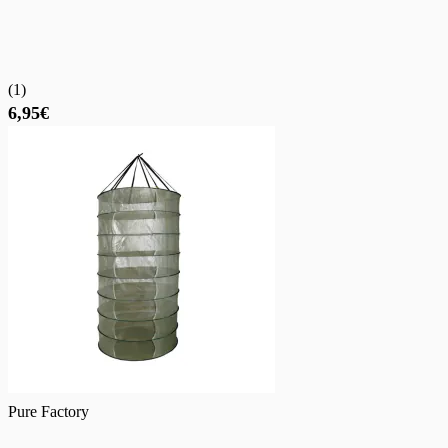
(
1
)
6,95€
Pure Factory