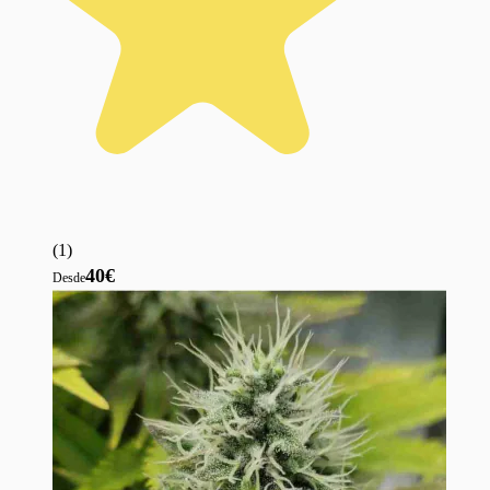
(
1
)
40€
Desde