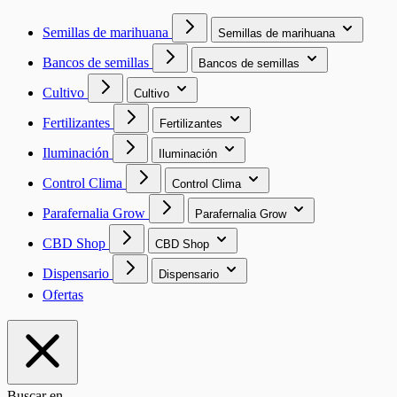
Semillas de marihuana
Semillas de marihuana
Bancos de semillas
Bancos de semillas
Cultivo
Cultivo
Fertilizantes
Fertilizantes
Iluminación
Iluminación
Control Clima
Control Clima
Parafernalia Grow
Parafernalia Grow
CBD Shop
CBD Shop
Dispensario
Dispensario
Ofertas
Buscar en