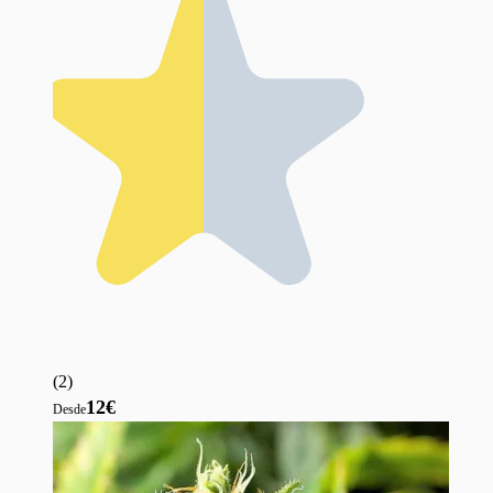
(
2
)
12€
Desde