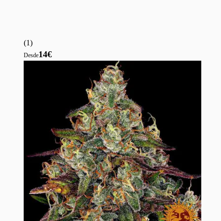
(
1
)
14€
Desde