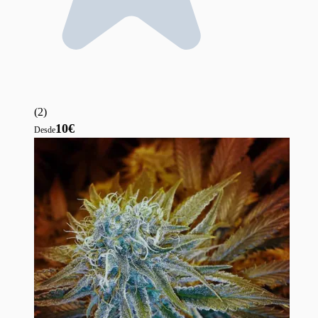
(
2
)
10€
Desde