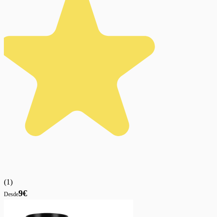
(
1
)
9€
Desde