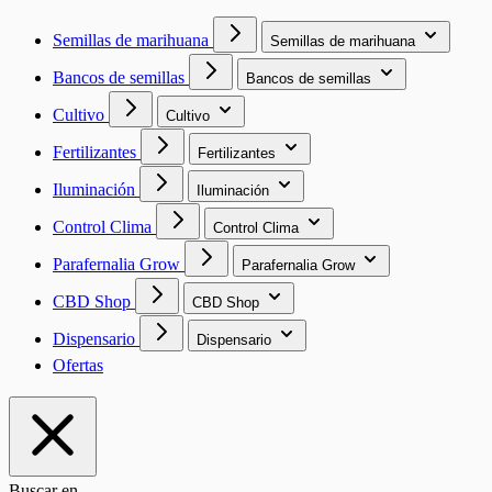
Semillas de marihuana
Semillas de marihuana
Bancos de semillas
Bancos de semillas
Cultivo
Cultivo
Fertilizantes
Fertilizantes
Iluminación
Iluminación
Control Clima
Control Clima
Parafernalia Grow
Parafernalia Grow
CBD Shop
CBD Shop
Dispensario
Dispensario
Ofertas
Buscar en