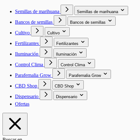
Semillas de marihuana
Semillas de marihuana
Bancos de semillas
Bancos de semillas
Cultivo
Cultivo
Fertilizantes
Fertilizantes
Iluminación
Iluminación
Control Clima
Control Clima
Parafernalia Grow
Parafernalia Grow
CBD Shop
CBD Shop
Dispensario
Dispensario
Ofertas
Buscar en