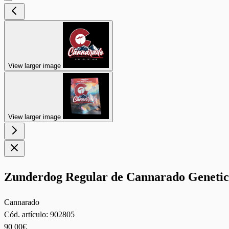
View larger image
View larger image
Zunderdog Regular de Cannarado Genetic
Cannarado
Cód. artículo:
902805
90
00€