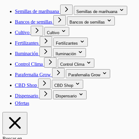
Semillas de marihuana
Semillas de marihuana
Bancos de semillas
Bancos de semillas
Cultivo
Cultivo
Fertilizantes
Fertilizantes
Iluminación
Iluminación
Control Clima
Control Clima
Parafernalia Grow
Parafernalia Grow
CBD Shop
CBD Shop
Dispensario
Dispensario
Ofertas
Buscar en