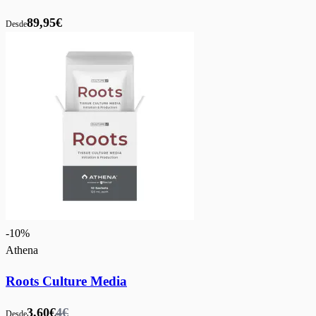
89,95€
Desde
-
10
%
Athena
Roots Culture Media
3,60€
4€
Desde