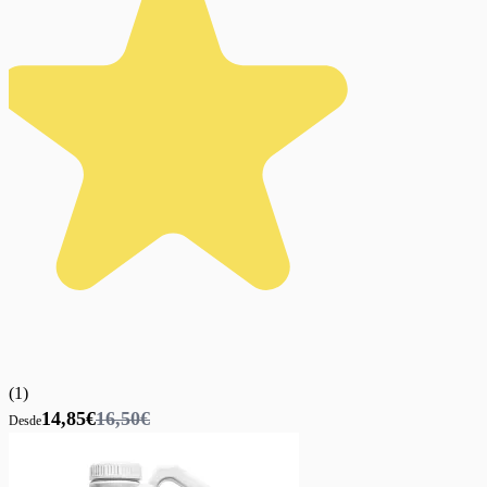
(
1
)
14,85€
16,50€
Desde