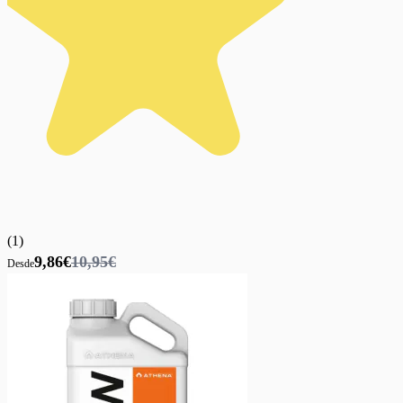
(
1
)
9,86€
10,95€
Desde