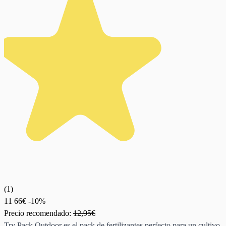
(
1
)
11
66€
-10%
Precio recomendado:
12,95€
Try Pack Outdoor es el pack de fertilizantes perfecto para un cultivo