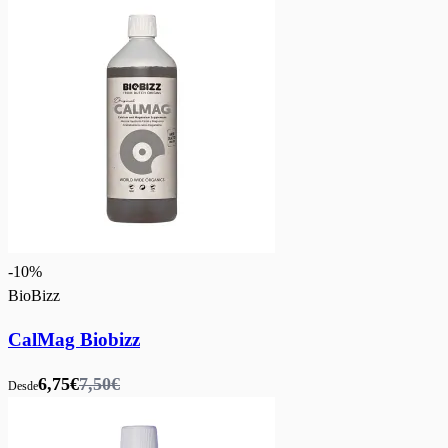
-
10
%
BioBizz
CalMag Biobizz
6,75€
7,50€
Desde