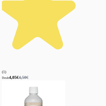
(
1
)
4,05€
4,50€
Desde