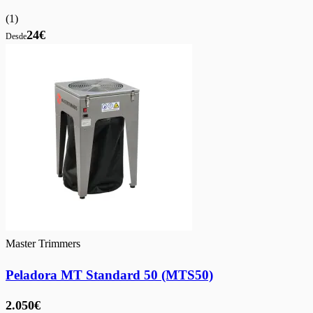
(
1
)
24€
Desde
Master Trimmers
Peladora MT Standard 50 (MTS50)
2.050€