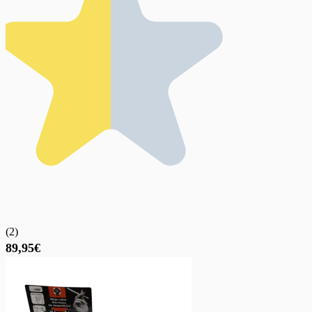
(
2
)
89,95€