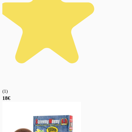
(
1
)
18€