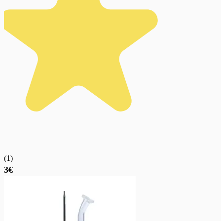
(
1
)
3€