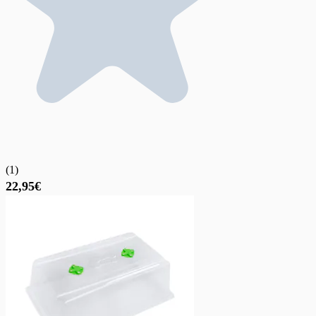
(
1
)
22,95€