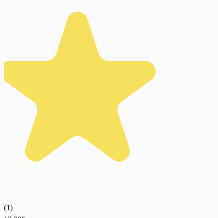
(
1
)