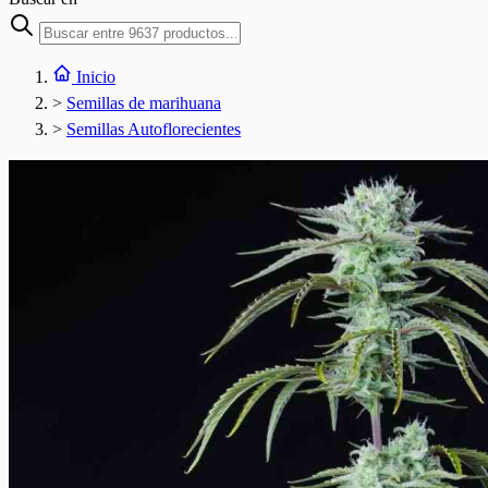
Inicio
>
Semillas de marihuana
>
Semillas Autoflorecientes