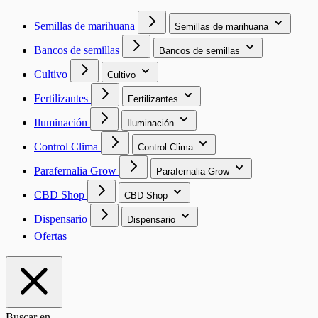
Semillas de marihuana
Semillas de marihuana
Bancos de semillas
Bancos de semillas
Cultivo
Cultivo
Fertilizantes
Fertilizantes
Iluminación
Iluminación
Control Clima
Control Clima
Parafernalia Grow
Parafernalia Grow
CBD Shop
CBD Shop
Dispensario
Dispensario
Ofertas
Buscar en