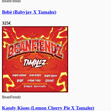
BeanFiendz
Bebè (Babyjay X Tamalez)
325€
BeanFiendz
Kandy Kisses (Lemon Cherry Pie X Tamalez)