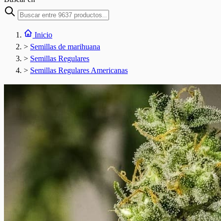
Inicio
>
Semillas de marihuana
>
Semillas Regulares
>
Semillas Regulares Americanas