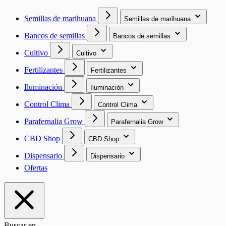
Semillas de marihuana
Semillas de marihuana
Bancos de semillas
Bancos de semillas
Cultivo
Cultivo
Fertilizantes
Fertilizantes
Iluminación
Iluminación
Control Clima
Control Clima
Parafernalia Grow
Parafernalia Grow
CBD Shop
CBD Shop
Dispensario
Dispensario
Ofertas
Buscar en