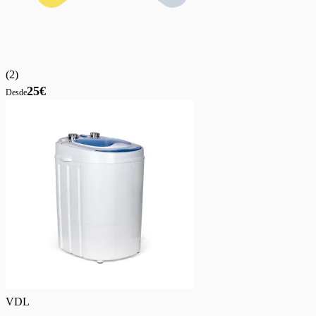
(
2
)
25€
Desde
VDL