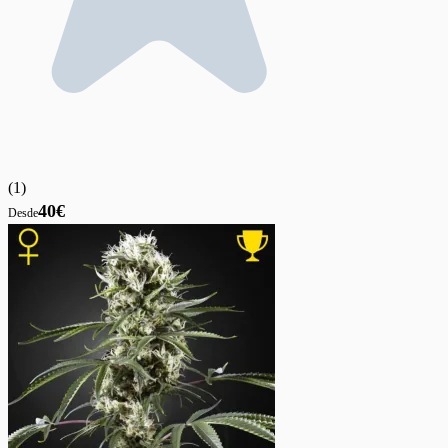
(
1
)
40€
Desde