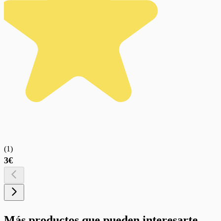
(
1
)
3€
Más productos que pueden interesarte