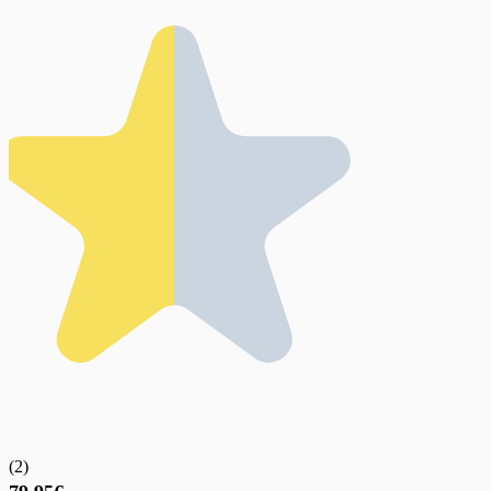
(
2
)