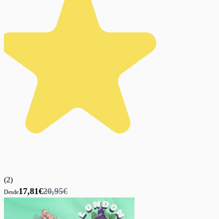
(
2
)
17,81€
20,95€
Desde