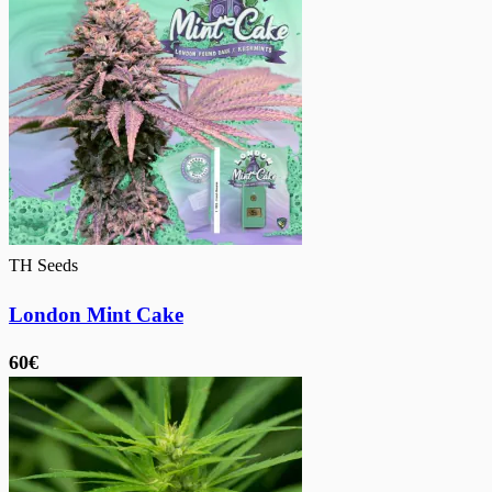
TH Seeds
London Mint Cake
60€