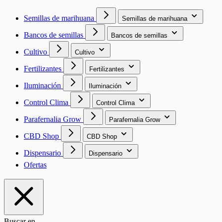
Semillas de marihuana
Semillas de marihuana
Bancos de semillas
Bancos de semillas
Cultivo
Cultivo
Fertilizantes
Fertilizantes
Iluminación
Iluminación
Control Clima
Control Clima
Parafernalia Grow
Parafernalia Grow
CBD Shop
CBD Shop
Dispensario
Dispensario
Ofertas
Buscar en