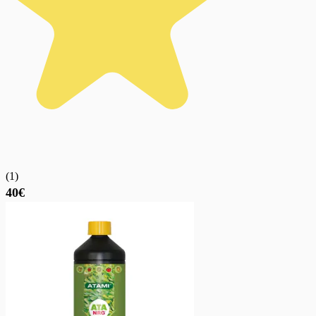
(
1
)
40€