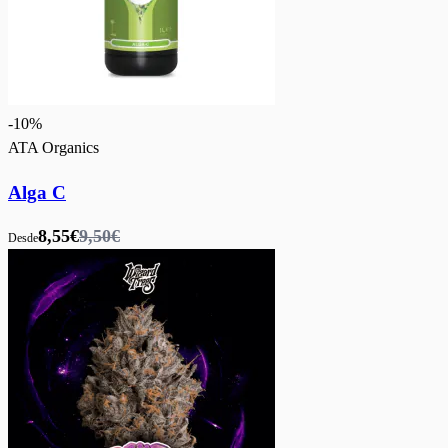
-
10
%
ATA Organics
Alga C
8,55€
9,50€
Desde