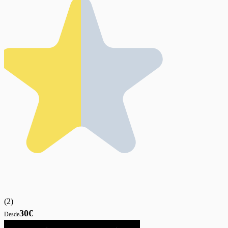
(
2
)
30€
Desde