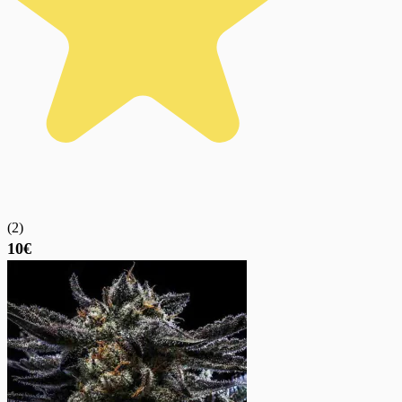
(
2
)
10€