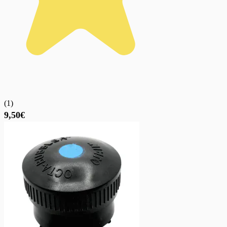
(
1
)
9,50€