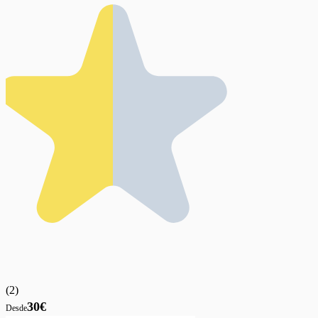
(
2
)
30€
Desde