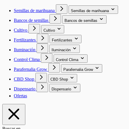
Semillas de marihuana
Semillas de marihuana
Bancos de semillas
Bancos de semillas
Cultivo
Cultivo
Fertilizantes
Fertilizantes
Iluminación
Iluminación
Control Clima
Control Clima
Parafernalia Grow
Parafernalia Grow
CBD Shop
CBD Shop
Dispensario
Dispensario
Ofertas
Buscar en