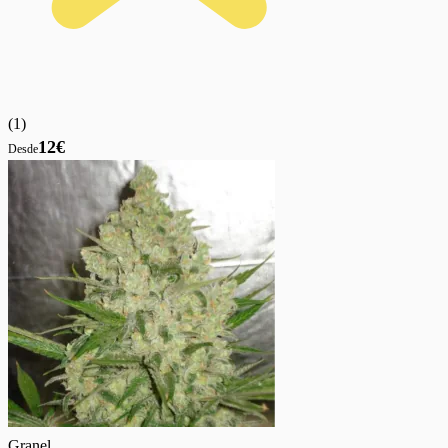
(
1
)
12€
Desde
Granel