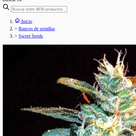
Inicio
>
Bancos de semillas
>
Sweet Seeds