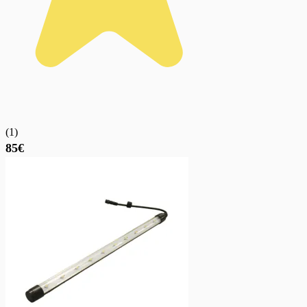
(
1
)
85€