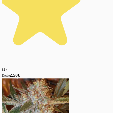
(
1
)
2,50€
Desde